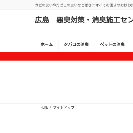
コ
ナ
カビの臭いやたばこの臭いなど嫌なニオイでお困りの方はお
ン
ビ
テ
ゲ
ン
ー
広島 悪臭対策・消臭施工セ
ツ
シ
へ
ョ
ス
ン
キ
に
ッ
移
ホーム
タバコの消臭
ペットの消臭
プ
動
HOME
サイトマップ